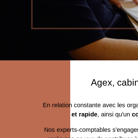
Agex, cabin
En relation constante avec les org
et rapide
, ainsi qu’un
co
Nos experts-comptables s’engagen