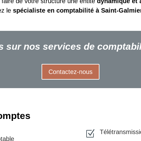
faire de votre structure une entité
dynamique et 
z le
spécialiste en comptabilité à Saint-Galmier
s sur nos services de
comptabil
Contactez-nous
Etablissement
comptes
Télétransmissio
Z
table