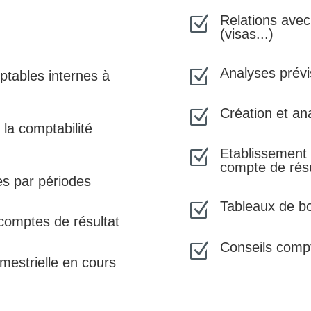
Relations avec
Z
(visas...)
Analyses prévi
Z
ptables internes à
Création et an
Z
 la comptabilité
Etablissement 
Z
compte de résu
es par périodes
Tableaux de bo
Z
comptes de résultat
Conseils compt
Z
emestrielle en cours