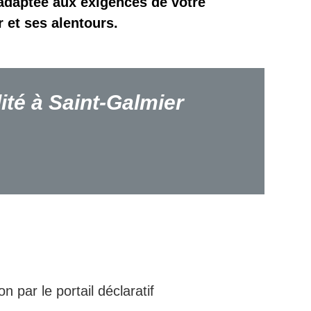
adaptée aux exigences de votre
 et ses alentours.
ité à Saint-Galmier
 des comptes
n par le portail déclaratif