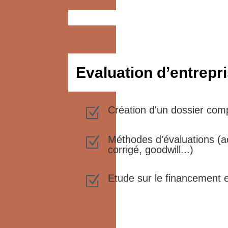
Evaluation d’entrepr
Création d'un dossier com
Z
Méthodes d'évaluations (a
Z
corrigé, goodwill...)
Etude sur le financement et
Z