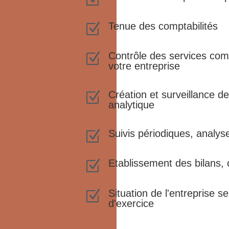
Tenue des comptabilités
Z
Contrôle des services com
Z
votre entreprise
Création et surveillance de
Z
analytique
Suivis périodiques, analys
Z
Etablissement des bilans, 
Z
Situation de l'entreprise s
Z
d'exercice