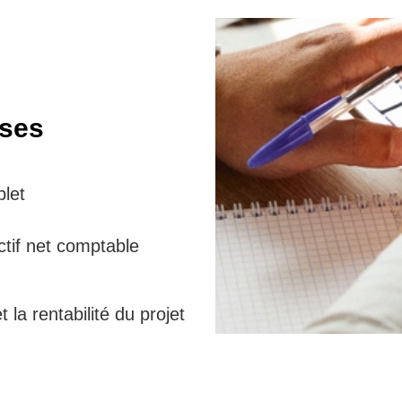
ises
plet
ctif net comptable
 la rentabilité du projet