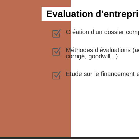
Evaluation d’entrepr
Création d'un dossier com
Z
Méthodes d'évaluations (a
Z
corrigé, goodwill...)
Etude sur le financement et
Z