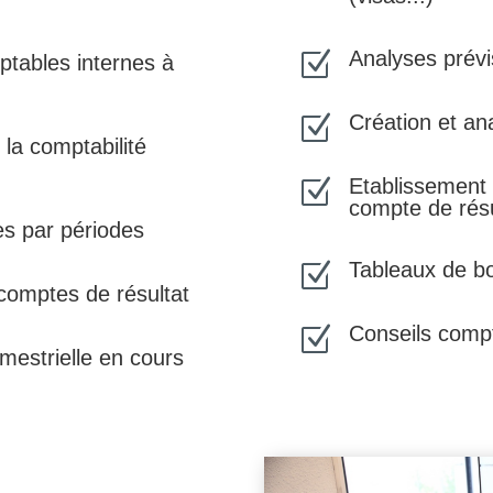
Analyses prévi
Z
ptables internes à
Création et an
Z
 la comptabilité
Etablissement 
Z
compte de résu
es par périodes
Tableaux de bo
Z
comptes de résultat
Conseils compt
Z
emestrielle en cours