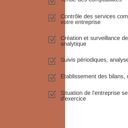
Z
Contrôle des services com
Z
votre entreprise
Création et surveillance de
Z
analytique
Suivis périodiques, analys
Z
Etablissement des bilans, 
Z
Situation de l'entreprise s
Z
d'exercice