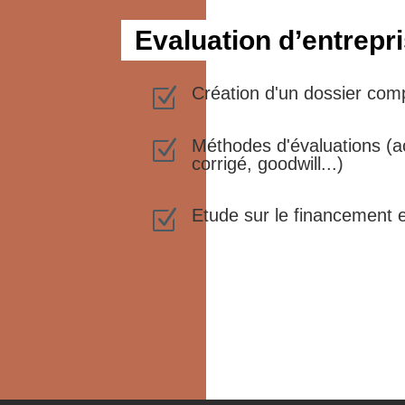
Evaluation d’entrepr
Création d'un dossier com
Z
Méthodes d'évaluations (a
Z
corrigé, goodwill...)
Etude sur le financement et
Z