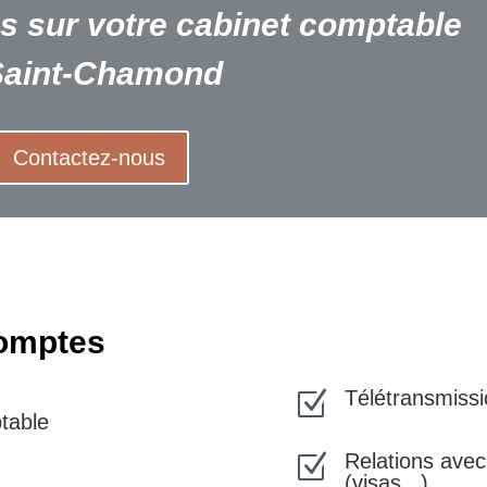
us sur votre
cabinet comptable
Saint-Chamond
Contactez-nous
Etablissement
comptes
Télétransmissio
Z
table
Relations avec
Z
(visas...)