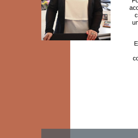
Fo
acc
c
un
E
c